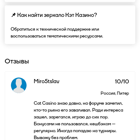
📌 Как найти зеркало Кэт Казино?
Обратиться к технической поддержке или
воспользоваться тематическими ресурсами.
Отзывы
Miro5tslav
10/10
Россия, Питер
Cat Casino знаю давно, на форуме заметил,
кто-то рьяно его заваливал. Ради интереса
зашел, зарегался, играю до сих пор.
Бонусами не пользовался, кешбэком —
регулярно. Иногда попадаю на турниры.
Вывожу без проблем.