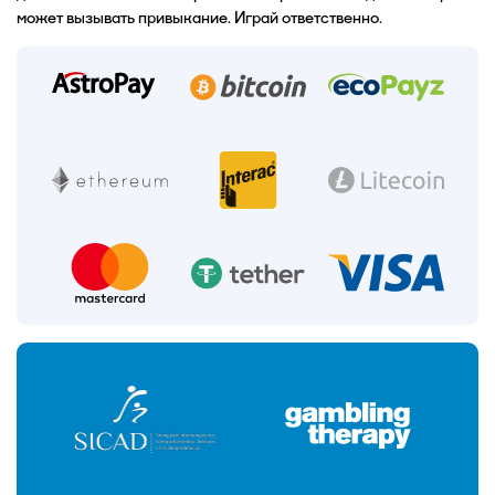
может вызывать привыкание. Играй ответственно.