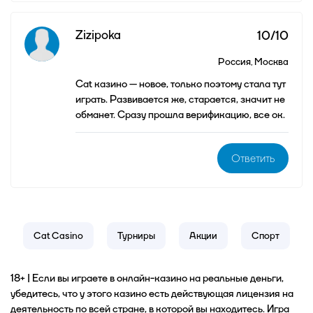
Zizipoka
10/10
Россия, Москва
Cat казино — новое, только поэтому стала тут
играть. Развивается же, старается, значит не
обманет. Сразу прошла верификацию, все ок.
Ответить
Cat Casino
Турниры
Акции
Спорт
18+ | Если вы играете в онлайн-казино на реальные деньги,
убедитесь, что у этого казино есть действующая лицензия на
деятельность по всей стране, в которой вы находитесь. Игра