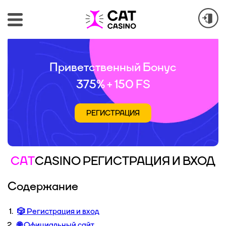
Приветственный Бонус
375% + 150 FS
РЕГИСТРАЦИЯ
САT
САSINO РЕГИСТРАЦИЯ И ВХОД
Содержание
🎲 Регистрация и вход
🌐 Официальный сайт